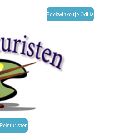
Boekwinkeltje Odilia
Peinturisten