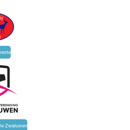
wente
 De Zwaluwen