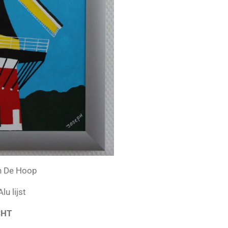
n De Hoop
lu lijst
CHT