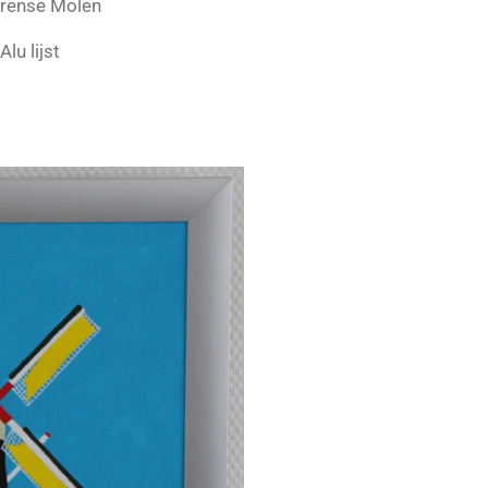
erense Molen
lu lijst
5